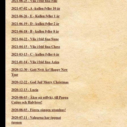
2021-08-25
-
Vila i frid fina Fille
2021-07-02
-
A -kullen fyller 10 år
2021-06-26
-
E - Kullen fyller 1 år
2021-06-19
-
D - kullen fyller 2 år
2021-06-18
-
B - kullen fyller 8 år
2021-04-22
-
Vila i frid fina Sune
2021-04-15
-
Vila i frid fina Chess
2021-03-13
-
C - kullen fyller 6 år
2021-01-14
-
Vila i frid fina Aziza
2020-12-30
-
Gott Nytt År/ Happy New
Year
2020-12-22
-
God Jul/ Merry Christmas
2020-12-13
-
Lucia
2020-08-03
-
Åker på utflykt, till Pappa
Caijus och Halvbror!
2020-08-03
-
Första gången utomhus!
2020-07-11
-
Valparna har öppnat
ögonen