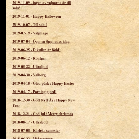
2019-11-09
-
ingen av valparna är till
salu!
2019-11-01
-
Happy Halloween
2019-10-07
-
Till salu!
2019-07-19
-
Valphage
2019-07-04
-
Ögonen öppnades idag.
2019-06-25
-
D kullen är född!
2019-06-12
-
Röntgen
2019-05-22
-
Ultraljud
2019-04-30
-
Valborg
2019-04-18
-
Glad påsk / Happy Easter
2019-04-17
-
Parning gjord!
2018-12-30
-
Gott Nytt År / Happy New
Year
2018-12-21
-
God jul / Merry chrismas
2018-08-17
-
Ultraljud
2018-07-08
-
Kärleks semester
2018-06-22
-
Midsommar