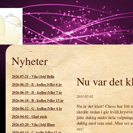
Nyheter
spetsens kennel
2026-07-21
-
Vila i frid Bella
Nu var det kl
2026-06-25
-
E - kullen fyller 6 år
2026-06-19
-
D - kullen fyller 7 år
2011-07-02
2026-06-18
-
B - kullen fyller 13 år
Nu är det klart! Chess har fött 
2026-06-12
-
G - kullen fyller 4 år
skedde redan i går kväll,krystv
2026-04-02
-
Glad påsk
jätte duktig under hela valpning
duktig med sina små..Man ser a
2026-03-20
-
Vila i frid Blaze
ses!
2026-03-13
-
C -kulln fyller 11 år