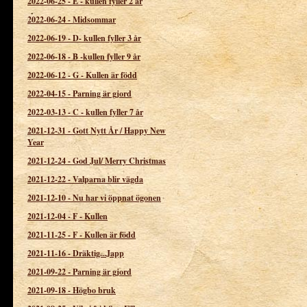
2022-06-25
-
E - kullen fyller 2 år
2022-06-24
-
Midsommar
2022-06-19
-
D- kullen fyller 3 år
2022-06-18
-
B -kullen fyller 9 år
2022-06-12
-
G - Kullen är född
2022-04-15
-
Parning är gjord
2022-03-13
-
C - kullen fyller 7 år
2021-12-31
-
Gott Nytt År / Happy New
Year
2021-12-24
-
God Jul/ Merry Christmas
2021-12-22
-
Valparna blir vägda
2021-12-10
-
Nu har vi öppnat ögonen
2021-12-04
-
F - Kullen
2021-11-25
-
F - Kullen är född
2021-11-16
-
Dräktig...Japp
2021-09-22
-
Parning är gjord
2021-09-18
-
Högbo bruk