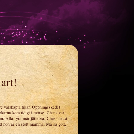
art!
tre välskapta tikar. Öppningsskedet
ärkarna kom tidigt i morse. Chess var
en. Alla fyra mår jättebra. Chess är så
tt hon är en stolt mamma. Må så gott,