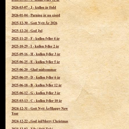
2026-03-07
-
J - kullen är född
2026-01-04
-
Parning är nu gjord
2025-12-30
-
Gott Nytt År 2026
2025-12-24
-
God Jul
2025-11-25
-
F - kullen fyller 4 år
2025-10-29
-
I - kullen fyller 2 år
2025-09-16
-
H - kullen fyller 3 år
2025-06-25
-
E - kullen fyller 5 år
2025-06-20
-
Glad midsommar
2025-06-19
-
D - kullen fyller 6 år
2025-06-18
-
B - kullen fyller 12 år
2025-06-12
-
G - kullen fyller 3 år
2025-03-13
-
C - kullen fyller 10 år
2024-12-31
-
Gott Nytt År/Happy New
Year
2024-12-22
-
God jul/Merry Christmas
2024-12-02
-
Vila i frid Zuki