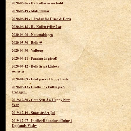
2020-06-26
-
E - Kullen är nu född
2020-06-19
-
Midsommar
2020-06-19
-
1 årsdag för Disco & Doris
2020-06-18
-
B - Kullen fyller 7 år
2020-06-06
-
Nationaldagen
2020-05-30
-
Bella ❤
2020-04-30
-
Valborg
2020-04-21
-
Parning är gjord!
2020-04-12
-
Bella är på kärleks
semester
2020-04-09
-
Glad påsk / Happy Easter
2020-03-13
-
Grattis C - kullen på 5
årsdagen!
2019-12-30
-
Gott Nytt År/ Happy New
Year.
2019-12-19
-
Snart är det Jul
2019-12-07
-
Inofficiell hundutställning i
Upplands Väsby