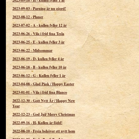
2023-09-16
-
H - kullen fyller 1 år
2023-09-03
-
Parning är nu gjord!
2023-08-12
-
Planer
2023-07-02
-
A - kullen fyller 12 år
2023-06-26
-
Vila i frid fina Tesla
2023-06-25
-
E - kullen fyller 3 år
2023-06-22
-
Midsommar
2023-06-19
-
D- kullen fyller 4 år
2023-06-18
-
B - kullen fyller 10 år
2023-06-12
-
G - Kullen fyller 1 år
2023-04-08
-
Glad Påsk / Happy Easter
2023-01-01
-
Vila i frid fina Blanco
2022-12-30
-
Gott Nytt År / Happy New
Year
2022-12-23
-
God Jul/ Merry Christmas
2022-09-16
-
H- Kullen är född!
2022-08-10
-
Freja behöver ett nytt hem