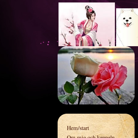
Ros
Hem/start
Om mig och kenneln