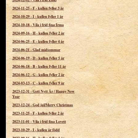
2024-11-25
-
F - kullen fyller 3 år
2024-10-29
-
I - kullen fyller 1 år
2024-10-18
-
Vila i frid fina Irma
2024-09-16
-
H - kullen fyller 2 år
2024-06-25
-
E - kullen fyller 4 år
2024-06-21
-
Glad midsommar
2024-06-19
-
D - kullen fyller 5 år
2024-06-18
-
B - kullen fyller 11 år
2024-06-12
-
G - kullen fyller 2 år
2024-03-13
-
C - kullen fyller 9 år
2023-12-31
-
Gott Nytt År / Happy New
Year
2023-12-24
-
God jul/Merry Christmas
2023-11-25
-
F - kullen fyller 2 år
2023-11-01
-
Vila i frid fina Lovett
2023-10-29
-
I - kullen är född