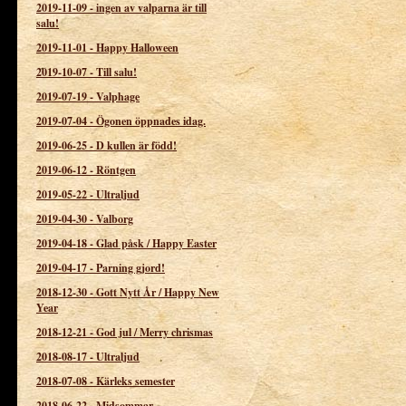
2019-11-09
-
ingen av valparna är till
salu!
2019-11-01
-
Happy Halloween
2019-10-07
-
Till salu!
2019-07-19
-
Valphage
2019-07-04
-
Ögonen öppnades idag.
2019-06-25
-
D kullen är född!
2019-06-12
-
Röntgen
2019-05-22
-
Ultraljud
2019-04-30
-
Valborg
2019-04-18
-
Glad påsk / Happy Easter
2019-04-17
-
Parning gjord!
2018-12-30
-
Gott Nytt År / Happy New
Year
2018-12-21
-
God jul / Merry chrismas
2018-08-17
-
Ultraljud
2018-07-08
-
Kärleks semester
2018-06-22
-
Midsommar