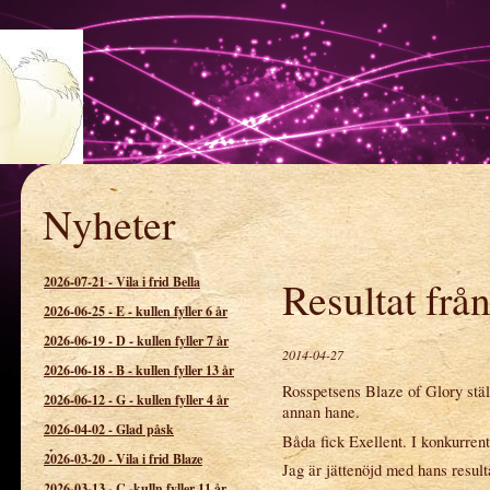
Nyheter
spetsens kennel
2026-07-21
-
Vila i frid Bella
Resultat frå
2026-06-25
-
E - kullen fyller 6 år
2026-06-19
-
D - kullen fyller 7 år
2014-04-27
2026-06-18
-
B - kullen fyller 13 år
Rosspetsens Blaze of Glory ställ
2026-06-12
-
G - kullen fyller 4 år
annan hane.
2026-04-02
-
Glad påsk
Båda fick Exellent. I konkurren
2026-03-20
-
Vila i frid Blaze
Jag är jättenöjd med hans resulta
2026-03-13
-
C -kulln fyller 11 år