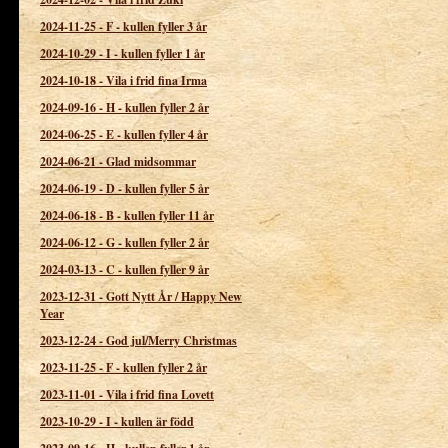
2024-11-25
-
F - kullen fyller 3 år
2024-10-29
-
I - kullen fyller 1 år
2024-10-18
-
Vila i frid fina Irma
2024-09-16
-
H - kullen fyller 2 år
2024-06-25
-
E - kullen fyller 4 år
2024-06-21
-
Glad midsommar
2024-06-19
-
D - kullen fyller 5 år
2024-06-18
-
B - kullen fyller 11 år
2024-06-12
-
G - kullen fyller 2 år
2024-03-13
-
C - kullen fyller 9 år
2023-12-31
-
Gott Nytt År / Happy New
Year
2023-12-24
-
God jul/Merry Christmas
2023-11-25
-
F - kullen fyller 2 år
2023-11-01
-
Vila i frid fina Lovett
2023-10-29
-
I - kullen är född