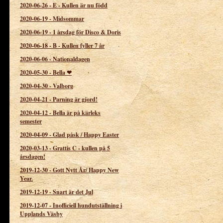
2020-06-26
-
E - Kullen är nu född
2020-06-19
-
Midsommar
2020-06-19
-
1 årsdag för Disco & Doris
2020-06-18
-
B - Kullen fyller 7 år
2020-06-06
-
Nationaldagen
2020-05-30
-
Bella ❤
2020-04-30
-
Valborg
2020-04-21
-
Parning är gjord!
2020-04-12
-
Bella är på kärleks
semester
2020-04-09
-
Glad påsk / Happy Easter
2020-03-13
-
Grattis C - kullen på 5
årsdagen!
2019-12-30
-
Gott Nytt År/ Happy New
Year.
2019-12-19
-
Snart är det Jul
2019-12-07
-
Inofficiell hundutställning i
Upplands Väsby