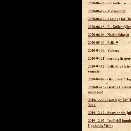
2020-06-26
-
E - Kullen är n
2020-06-19
-
Midsommar
2020-06-19
-
1 årsdag för Di
2020-06-18
-
B - Kullen fyller
2020-06-06
-
Nationaldagen
2020-05-30
-
Bella ❤
2020-04-30
-
Valborg
2020-04-21
-
Parning är gjor
2020-04-12
-
Bella är på kärl
semester
2020-04-09
-
Glad påsk / Ha
2020-03-13
-
Grattis C - kull
årsdagen!
2019-12-30
-
Gott Nytt År/ 
Year.
2019-12-19
-
Snart är det Jul
2019-12-07
-
Inofficiell hund
Upplands Väsby