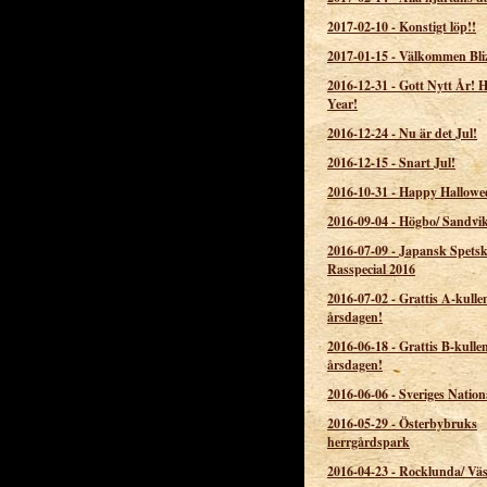
2017-02-10
-
Konstigt löp!!
2017-01-15
-
Välkommen Bli
2016-12-31
-
Gott Nytt År!
Year!
2016-12-24
-
Nu är det Jul!
2016-12-15
-
Snart Jul!
2016-10-31
-
Happy Hallowe
2016-09-04
-
Högbo/ Sandvi
2016-07-09
-
Japansk Spets
Rasspecial 2016
2016-07-02
-
Grattis A-kulle
årsdagen!
2016-06-18
-
Grattis B-kulle
årsdagen!
2016-06-06
-
Sveriges Nation
2016-05-29
-
Österbybruks
herrgårdspark
2016-04-23
-
Rocklunda/ Väs