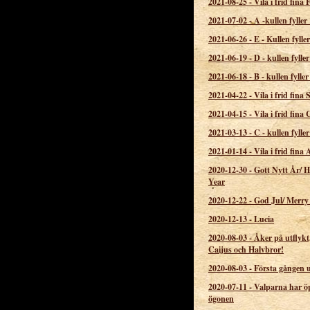
2021-08-25
-
Vila i frid fina F
2021-07-02
-
A -kullen fyller
2021-06-26
-
E - Kullen fyller
2021-06-19
-
D - kullen fyller
2021-06-18
-
B - kullen fyller
2021-04-22
-
Vila i frid fina
2021-04-15
-
Vila i frid fina
2021-03-13
-
C - kullen fyller
2021-01-14
-
Vila i frid fina 
2020-12-30
-
Gott Nytt År/ 
Year
2020-12-22
-
God Jul/ Merry
2020-12-13
-
Lucia
2020-08-03
-
Åker på utflykt,
Caijus och Halvbror!
2020-08-03
-
Första gången 
2020-07-11
-
Valparna har ö
ögonen