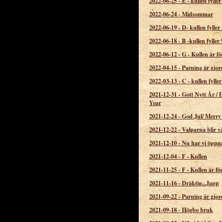
2022-06-25
-
E - kullen fyller
2022-06-24
-
Midsommar
2022-06-19
-
D- kullen fyller 
2022-06-18
-
B -kullen fyller 
2022-06-12
-
G - Kullen är f
2022-04-15
-
Parning är gjor
2022-03-13
-
C - kullen fyller
2021-12-31
-
Gott Nytt År /
Year
2021-12-24
-
God Jul/ Merry
2021-12-22
-
Valparna blir 
2021-12-10
-
Nu har vi öppn
2021-12-04
-
F - Kullen
2021-11-25
-
F - Kullen är f
2021-11-16
-
Dräktig...Japp
2021-09-22
-
Parning är gjor
2021-09-18
-
Högbo bruk