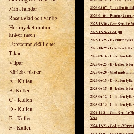
Mina hundar
2026-03-07
-
J - kullen är fö
2026-01-04
-
Parning är nu 
Rasen,glad och vänlig
2025-12-30
-
Gott Nytt År 2
Hur mycket motion
2025-12-24
-
God Jul
kräver rasen
2025-11-25
-
F - kullen fyller
Uppfostran,skällighet
2025-10-29
-
I - kullen fyller 
Tikar
2025-09-16
-
H - kullen fyller
Valpar
2025-06-25
-
E - kullen fyller
Kärleks planer
2025-06-20
-
Glad midsomm
A - Kullen
2025-06-19
-
D - kullen fyller
2025-06-18
-
B - kullen fyller
B- Kullen
2025-06-12
-
G - kullen fyller
C - Kullen
2025-03-13
-
C - kullen fyller
D - Kullen
2024-12-31
-
Gott Nytt År/
E - Kullen
Year
2024-12-22
-
God jul/Merry 
F - Kullen
2024-12-02
-
Vila i frid Zuki