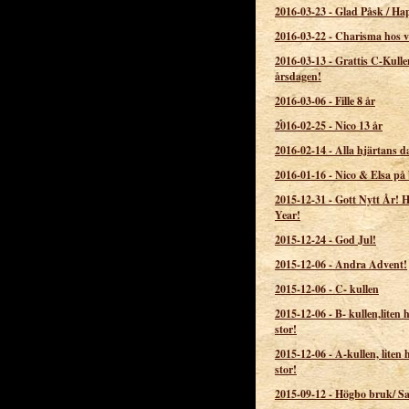
2016-03-23
-
Glad Påsk / Ha
2016-03-22
-
Charisma hos v
2016-03-13
-
Grattis C-Kulle
årsdagen!
2016-03-06
-
Fille 8 år
2016-02-25
-
Nico 13 år
2016-02-14
-
Alla hjärtans d
2016-01-16
-
Nico & Elsa på
2015-12-31
-
Gott Nytt År!
Year!
2015-12-24
-
God Jul!
2015-12-06
-
Andra Advent!
2015-12-06
-
C- kullen
2015-12-06
-
B- kullen,liten h
stor!
2015-12-06
-
A-kullen, liten h
stor!
2015-09-12
-
Högbo bruk/ S