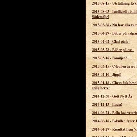
2015-08-15
-
Utställning Esk
2015-08-03
-
Inofficiell utstäl
Södertälje!
2015-05-28
-
Nu har alla valp
2015-04-29
-
Bilder på valpa
2015-04-02
-
Glad påsk!
2015-03-28
-
Bilder på oss!
2015-03-18
-
Familjen!
2015-03-15
-
C-kullen är nu 
2015-02-10
-
Jippi!
2015-01-18
-
Chess fick besö
stilig herre!
2014-12-30
-
Gott Nytt År!
2014-12-13
-
Lucia!
2014-06-24
-
Bella hos veteri
2014-06-18
-
B-kullen fyller 1
2014-04-27
-
Resultat från V