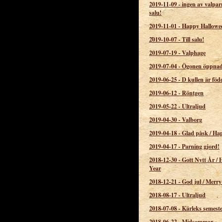
2019-11-09
-
ingen av valparn
salu!
2019-11-01
-
Happy Hallowe
2019-10-07
-
Till salu!
2019-07-19
-
Valphage
2019-07-04
-
Ögonen öppnade
2019-06-25
-
D kullen är föd
2019-06-12
-
Röntgen
2019-05-22
-
Ultraljud
2019-04-30
-
Valborg
2019-04-18
-
Glad påsk / Ha
2019-04-17
-
Parning gjord!
2018-12-30
-
Gott Nytt År /
Year
2018-12-21
-
God jul / Merry
2018-08-17
-
Ultraljud
2018-07-08
-
Kärleks semest
2018-06-22
-
Midsommar