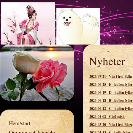
Nyheter
Rosspetsens 
2026-07-21
-
Vila i frid Bella
2026-06-25
-
E - kullen fyller
2026-06-19
-
D - kullen fyller
2026-06-18
-
B - kullen fyller
2026-06-12
-
G - kullen fyller
2026-04-02
-
Glad påsk
Hem/start
2026-03-20
-
Vila i frid Blaze
Om mig och kenneln
2026-03-13
-
C -kulln fyller 