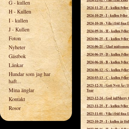
G - kullen
2024-11-25
-
F - kullen fyller
H - Kullen
2024-10-29
-
I - kullen fyller 
I - kullen
2024-10-18
-
Vila i frid fina
J - Kullen
2024-09-16
-
H - kullen fyller
Foton
2024-06-25
-
E - kullen fyller
Nyheter
2024-06-21
-
Glad midsomm
2024-06-19
-
D - kullen fyller
Gästbok
2024-06-18
-
B - kullen fyller
Länkar
2024-06-12
-
G - kullen fyller
Hundar som jag har
2024-03-13
-
C - kullen fyller
haft...
2023-12-31
-
Gott Nytt År /
Mina änglar
Year
Kontakt
2023-12-24
-
God jul/Merry 
2023-11-25
-
F - kullen fyller
Rosor
2023-11-01
-
Vila i frid fina 
2023-10-29
-
I - kullen är fö