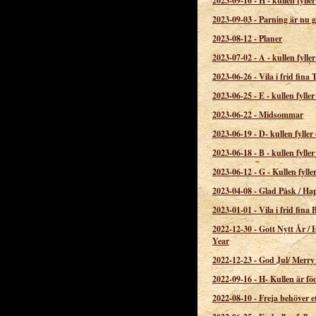
2023-09-16
-
H - kullen fyller
2023-09-03
-
Parning är nu g
2023-08-12
-
Planer
2023-07-02
-
A - kullen fyller
2023-06-26
-
Vila i frid fina 
2023-06-25
-
E - kullen fyller
2023-06-22
-
Midsommar
2023-06-19
-
D- kullen fyller 
2023-06-18
-
B - kullen fyller
2023-06-12
-
G - Kullen fylle
2023-04-08
-
Glad Påsk / Ha
2023-01-01
-
Vila i frid fina
2022-12-30
-
Gott Nytt År /
Year
2022-12-23
-
God Jul/ Merry
2022-09-16
-
H- Kullen är fö
2022-08-10
-
Freja behöver e