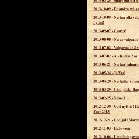
2014-03-25
-
Snart blir det u
2013-10-09
-
De andra två v
2013-10-09
-
Nu har alla val
flyttat!
2013-09-07
-
Grattis!
2013-08-08
-
Nu är valparna 
2013-07-02
-
Valparna är 2 v
2013-07-02
-
A - Kullen 2 år!
2013-06-21
-
Nu har valparn
2013-05-24
-
Ja/Yes!
2013-04-20
-
Nu håller vi t
2013-03-29
-
Glad påsk! Hap
2013-02-25
-
Nico<3
2012-12-30
-
Gott nytt år! 
Year 2013!
2012-12-21
-
God jul / Marry
2012-11-03
-
Halloween!
2012-10-06
-
Utställningsresu