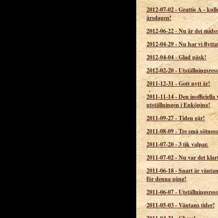
2012-07-02
-
Grattis A - kull
årsdagen!
2012-06-22
-
Nu är det mid
2012-04-29
-
Nu har vi flytta
2012-04-04
-
Glad påsk!
2012-02-20
-
Utställningsresu
2011-12-31
-
Gott nytt år!
2011-11-14
-
Den inofficiella 
utställningen i Enköping!
2011-09-27
-
Tiden går!
2011-08-09
-
Tre små sötnos
2011-07-20
-
3 tik valpar.
2011-07-02
-
Nu var det klar
2011-06-18
-
Snart är väntan
för denna gång!
2011-06-07
-
Utställningsresu
2011-05-03
-
Väntans tider!